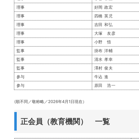
理事
好岡 政宏
理事
四橋 英児
理事
吉田 和弘
理事
大塚 友彦
理事
小野 悟
監事
掛布 洋輔
監事
清水 孝幸
監事
澤村 俊夫
参与
牛込 進
参与
原田 浩一
(順不同／敬称略／2026年4月1日現在）
正会員（教育機関） 一覧