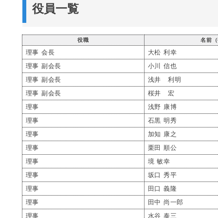
役員一覧
役職
名前（
理事 会長
大松 利幸
理事 副会長
小川 信也
理事 副会長
浅井 利明
理事 副会長
桜井 宏
理事
浅野 康博
理事
石黒 明秀
理事
加知 康之
理事
栗田 順公
理事
境 敏幸
理事
坂口 秀平
理事
田口 義隆
理事
田中 尚一郎
理事
水谷 泰三