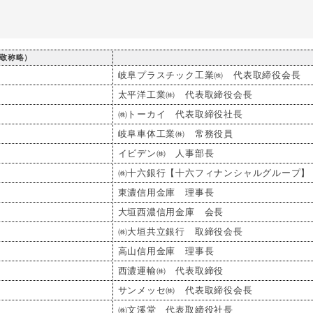
敬称略）
岐阜プラスチック工業㈱ 代表取締役会長
太平洋工業㈱ 代表取締役会長
㈱トーカイ 代表取締役社長
岐阜車体工業㈱ 常務役員
イビデン㈱ 人事部長
㈱十六銀行【十六フィナンシャルグループ】
東濃信用金庫 理事長
大垣西濃信用金庫 会長
㈱大垣共立銀行 取締役会長
高山信用金庫 理事長
西濃運輸㈱ 代表取締役
サンメッセ㈱ 代表取締役会長
㈱文溪堂 代表取締役社長